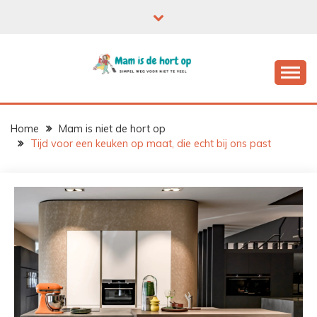
Ga
naar
de
inhoud
Home
Mam is niet de hort op
Tijd voor een keuken op maat, die echt bij ons past