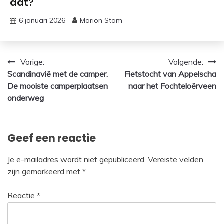
dat?
6 januari 2026
Marion Stam
Bericht
Vorige:
Volgende:
Scandinavië met de camper.
Fietstocht van Appelscha
navigatie
De mooiste camperplaatsen
naar het Fochteloërveen
onderweg
Geef een reactie
Je e-mailadres wordt niet gepubliceerd.
Vereiste velden
zijn gemarkeerd met
*
Reactie
*