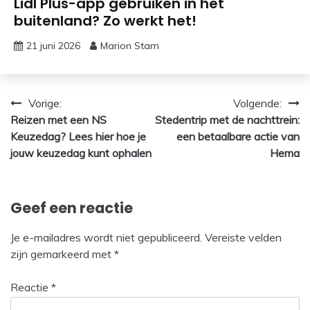
Lidl Plus-app gebruiken in het
buitenland? Zo werkt het!
21 juni 2026
Marion Stam
Bericht
Vorige:
Volgende:
Reizen met een NS
Stedentrip met de nachttrein:
navigatie
Keuzedag? Lees hier hoe je
een betaalbare actie van
jouw keuzedag kunt ophalen
Hema
Geef een reactie
Je e-mailadres wordt niet gepubliceerd.
Vereiste velden
zijn gemarkeerd met
*
Reactie
*