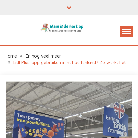
Ga
naar
de
inhoud
Home
En nog veel meer
Lidl Plus-app gebruiken in het buitenland? Zo werkt het!