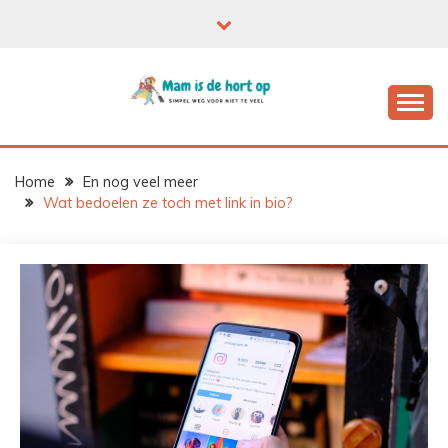
Ga
naar
de
inhoud
Home
En nog veel meer
Wat bedoelen ze toch met link in bio?