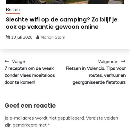
Reizen
Slechte wifi op de camping? Zo blijf je
ook op vakantie gewoon online
18 juli 2026
Marion Stam
Bericht
Vorige:
Volgende:
7 recepten om de week
Fietsen in Valencia. Tips voor
navigatie
zonder vlees moeiteloos
routes, verhuur en
door te komen!
georganiseerde fietstours
Geef een reactie
Je e-mailadres wordt niet gepubliceerd.
Vereiste velden
zijn gemarkeerd met
*