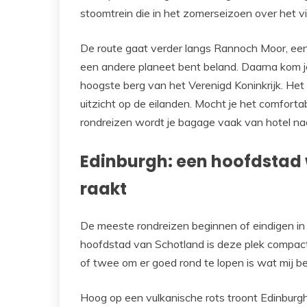
stoomtrein die in het zomerseizoen over het via
De route gaat verder langs Rannoch Moor, een
een andere planeet bent beland. Daarna kom je
hoogste berg van het Verenigd Koninkrijk. Het 
uitzicht op de eilanden. Mocht je het comforta
rondreizen wordt je bagage vaak van hotel naar
Edinburgh: een hoofdstad w
raakt
De meeste rondreizen beginnen of eindigen in 
hoofdstad van Schotland is deze plek compact,
of twee om er goed rond te lopen is wat mij b
Hoog op een vulkanische rots troont Edinburgh