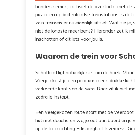
handen nemen, inclusief de overtocht met de ve
puzzelen op buitenlandse treinstations, is dat e
zo’n treinreis er nu eigenlijk uitziet. Wat zie je
niet de jongste meer bent? Hieronder zet ik mij
inschatten of dit iets voor jou is.
Waarom de trein voor Schot
Schotland ligt natuurlijk niet om de hoek. Maar
Vliegen kost je een paar uur in een drukke luc
verkeerde kant van de weg. Daar zit ik niet me
zodra je instapt.
Een veelgekozen route start met de veerboot 
hut met douche en wc, je eet aan boord en je
op de trein richting Edinburgh of Inverness. Geen