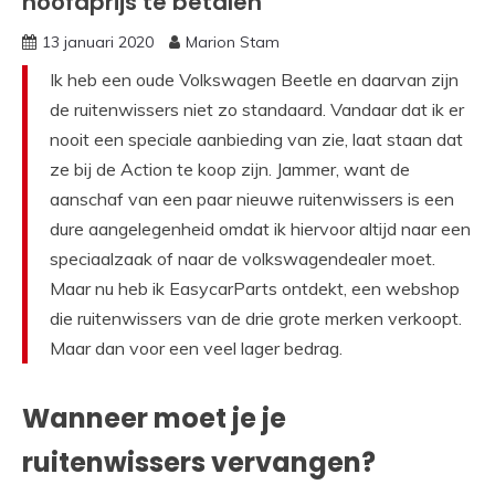
hoofdprijs te betalen
13 januari 2020
Marion Stam
Ik heb een oude Volkswagen Beetle en daarvan zijn
de ruitenwissers
niet zo standaard. Vand
a
ar dat ik er
nooit een speciale aanbieding van zie, laat
staa
n
dat
ze bij de Action te koop zijn.
Jammer,
want de
aanschaf van een paar nieuwe ruitenwissers is een
dure aangelegenheid omdat ik hiervoor
altijd naar een
speciaalzaak of naar de volkswagendealer moet
.
Maar nu heb ik
EasycarParts
ontdekt, een
webshop
die
ruitenwissers van de drie grote merken
verkoopt.
Maar dan voor een veel lager bedrag.
Wanneer moet je je
ruitenwissers vervangen?