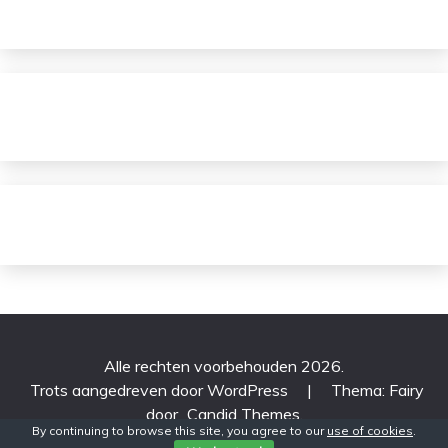
Alle rechten voorbehouden 2026.
Trots aangedreven door WordPress
|
Thema: Fairy
door
Candid Themes
.
By continuing to browse this site, you agree to our
use of cookies
.