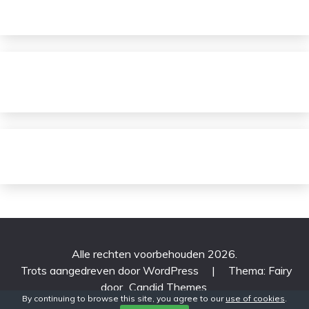
Alle rechten voorbehouden 2026.
Trots aangedreven door WordPress
|
Thema: Fairy
door
Candid Themes
.
By continuing to browse this site, you agree to our
use of cookies
.