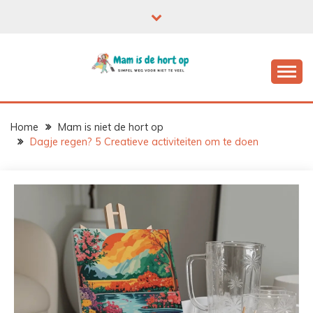
Ga
naar
de
inhoud
Home
Mam is niet de hort op
Dagje regen? 5 Creatieve activiteiten om te doen