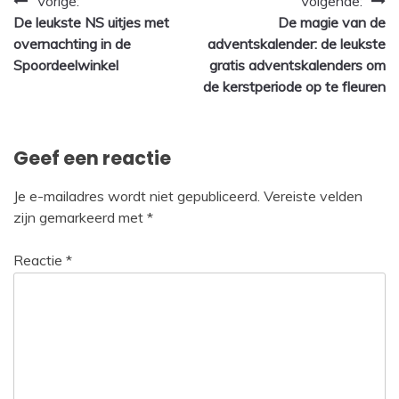
Bericht
Vorige:
Volgende:
De leukste NS uitjes met
De magie van de
navigatie
overnachting in de
adventskalender: de leukste
Spoordeelwinkel
gratis adventskalenders om
de kerstperiode op te fleuren
Geef een reactie
Je e-mailadres wordt niet gepubliceerd.
Vereiste velden
zijn gemarkeerd met
*
Reactie
*