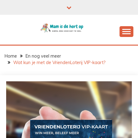
Ga
naar
de
inhoud
Home
En nog veel meer
Wat kun je met de VriendenLoterij VIP-kaart?