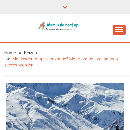
Ga
naar
de
inhoud
Home
Reizen
Met kinderen op skivakantie? Met deze tips zal het een
succes worden