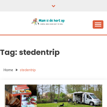
Ga
naar
de
inhoud
Tag:
stedentrip
Home
stedentrip