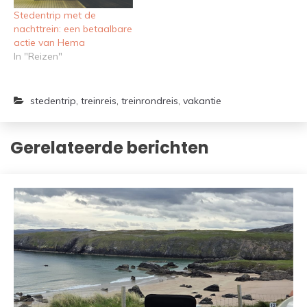
Stedentrip met de
nachttrein: een betaalbare
actie van Hema
In "Reizen"
stedentrip
,
treinreis
,
treinrondreis
,
vakantie
Gerelateerde berichten