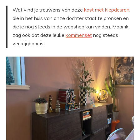
Wat vind je trouwens van deze
kast met klepdeuren
,
die in het huis van onze dochter staat te pronken en
die je nog steeds in de webshop kan vinden. Maar ik
zag ook dat deze leuke
kommenset
nog steeds
verkrijgbaar is.