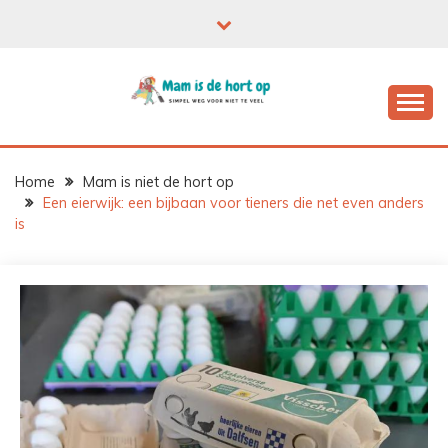
Ga
naar
de
inhoud
Home
Mam is niet de hort op
Een eierwijk: een bijbaan voor tieners die net even anders
is