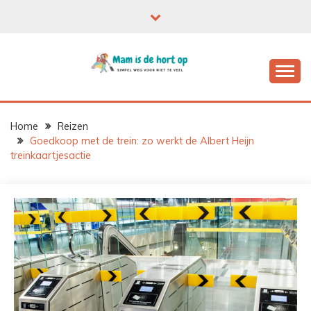
Ga
naar
de
inhoud
Home
Reizen
Goedkoop met de trein: zo werkt de Albert Heijn
treinkaartjesactie