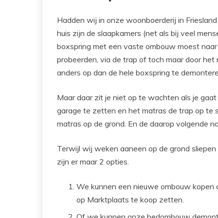
Hadden wij in onze woonboerderij in Frieslan
huis zijn de slaapkamers (net als bij veel me
boxspring met een vaste ombouw moest naar b
probeerden, via de trap of toch maar door het 
anders op dan de hele boxspring te demonter
Maar daar zit je niet op te wachten als je ga
garage te zetten en het matras de trap op te s
matras op de grond. En de daarop volgende n
Terwijl wij weken aaneen op de grond sliepen
zijn er maar 2 opties.
We kunnen een nieuwe ombouw kopen di
op Marktplaats te koop zetten.
Of we kunnen onze bedombouw demontere