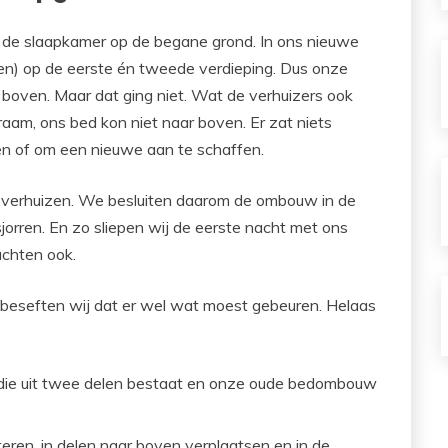
d de slaapkamer op de begane grond. In ons nieuwe
nsen) op de eerste én tweede verdieping. Dus onze
oven. Maar dat ging niet. Wat de verhuizers ook
raam, ons bed kon niet naar boven. Er zat niets
en of om een nieuwe aan te schaffen.
at verhuizen. We besluiten daarom de ombouw in de
jorren. En zo sliepen wij de eerste nacht met ons
achten ook.
 beseften wij dat er wel wat moest gebeuren. Helaas
e uit twee delen bestaat en onze oude bedombouw
n, in delen naar boven verplaatsen en in de