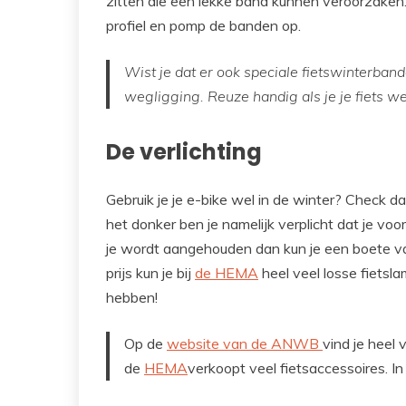
zitten die een lekke band kunnen veroorzaken.
profiel en pomp de banden op.
Wist je dat er ook speciale fietswinterban
wegligging. Reuze handig als je je fiets we
De verlichting
Gebruik je je e-bike wel in de winter? Check dan
het donker ben je namelijk verplicht dat je voor
je wordt aangehouden dan kun je een boete van
prijs kun je bij
de HEMA
heel veel losse fietsla
hebben!
Op de
website van de ANWB
vind je heel 
de
HEMA
verkoopt veel fietsaccessoires. In