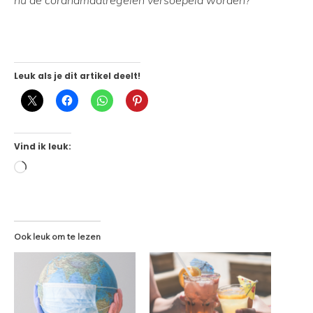
nu de coranamaatregelen versoepeld worden?
Leuk als je dit artikel deelt!
Vind ik leuk:
Aan
het
laden...
Ook leuk om te lezen