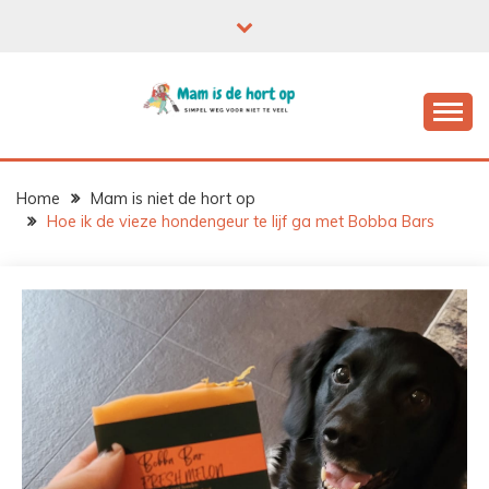
Ga
naar
de
inhoud
Home
Mam is niet de hort op
Hoe ik de vieze hondengeur te lijf ga met Bobba Bars