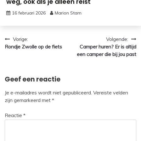
weg, ook als je alleen reist
16 februari 2026
Marion Stam
Bericht
Vorige:
Volgende:
Rondje Zwolle op de fiets
Camper huren? Er is altijd
navigatie
een camper die bij jou past
Geef een reactie
Je e-mailadres wordt niet gepubliceerd.
Vereiste velden
zijn gemarkeerd met
*
Reactie
*