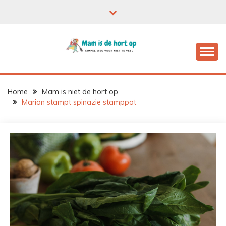
Ga
naar
de
inhoud
Home
Mam is niet de hort op
Marion stampt spinazie stamppot