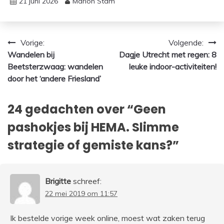
21 juni 2026
Marion Stam
Bericht
Vorige:
Volgende:
Wandelen bij
Dagje Utrecht met regen: 8
navigatie
Beetsterzwaag: wandelen
leuke indoor-activiteiten!
door het ‘andere Friesland’
24 gedachten over “
Geen
pashokjes bij HEMA. Slimme
strategie of gemiste kans?
”
Brigitte
schreef:
22 mei 2019 om 11:57
Ik bestelde vorige week online, moest wat zaken terug