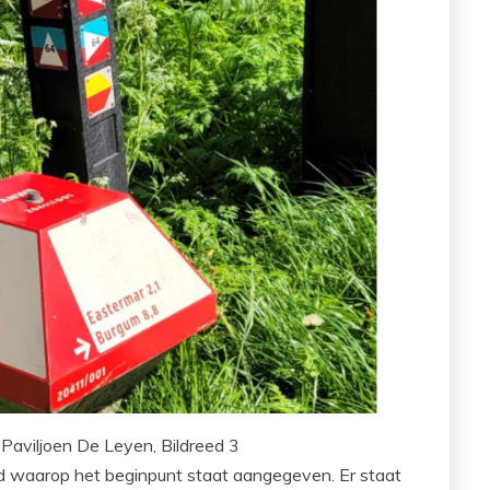
j Paviljoen De Leyen, Bildreed 3
bord waarop het beginpunt staat aangegeven. Er staat