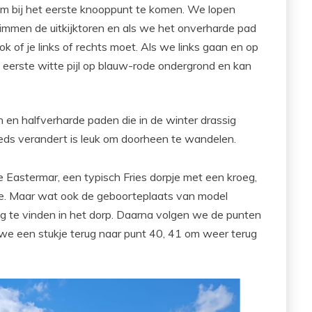
t om bij het eerste knooppunt te komen. We lopen
limmen de uitkijktoren en als we het onverharde pad
ok of je links of rechts moet. Als we links gaan en op
eerste witte pijl op blauw-rode ondergrond en kan
en halfverharde paden die in de winter drassig
eds verandert is leuk om doorheen te wandelen.
e Eastermar, een typisch Fries dorpje met een kroeg,
e. Maar wat ook de geboorteplaats van model
ug te vinden in het dorp. Daarna volgen we de punten
 we een stukje terug naar punt 40, 41 om weer terug