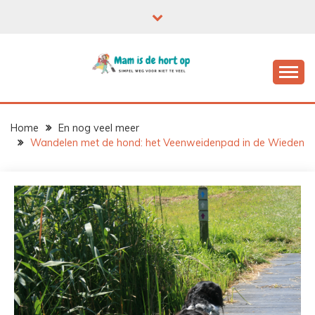
Ga
naar
de
inhoud
Home
En nog veel meer
Wandelen met de hond: het Veenweidenpad in de Wieden