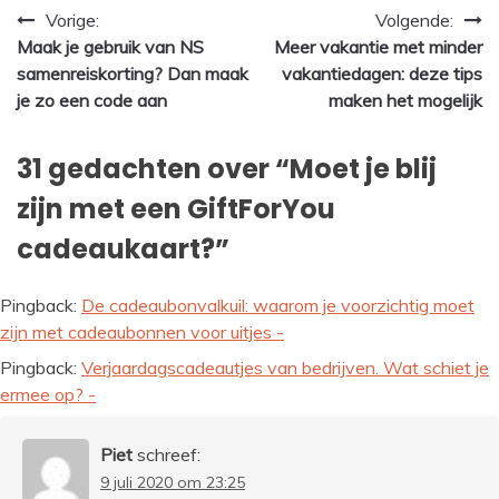
Bericht
Vorige:
Volgende:
Maak je gebruik van NS
Meer vakantie met minder
navigatie
samenreiskorting? Dan maak
vakantiedagen: deze tips
je zo een code aan
maken het mogelijk
31 gedachten over “
Moet je blij
zijn met een GiftForYou
cadeaukaart?
”
Pingback:
De cadeaubonvalkuil: waarom je voorzichtig moet
zijn met cadeaubonnen voor uitjes -
Pingback:
Verjaardagscadeautjes van bedrijven. Wat schiet je
ermee op? -
Piet
schreef:
9 juli 2020 om 23:25