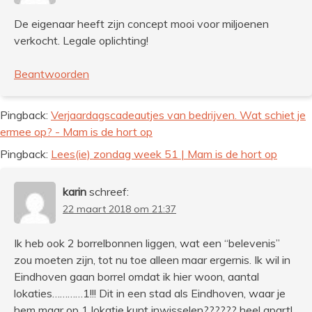
De eigenaar heeft zijn concept mooi voor miljoenen
verkocht. Legale oplichting!
Beantwoorden
Pingback:
Verjaardagscadeautjes van bedrijven. Wat schiet je
ermee op? - Mam is de hort op
Pingback:
Lees(ie) zondag week 51 | Mam is de hort op
karin
schreef:
22 maart 2018 om 21:37
Ik heb ook 2 borrelbonnen liggen, wat een “belevenis”
zou moeten zijn, tot nu toe alleen maar ergernis. Ik wil in
Eindhoven gaan borrel omdat ik hier woon, aantal
lokaties…………1!!! Dit in een stad als Eindhoven, waar je
hem maar op 1 lokatie kunt inwisselen?????? heel apart!