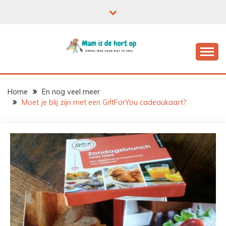
Ga
naar
de
inhoud
Home
En nog veel meer
Moet je blij zijn met een GiftForYou cadeaukaart?