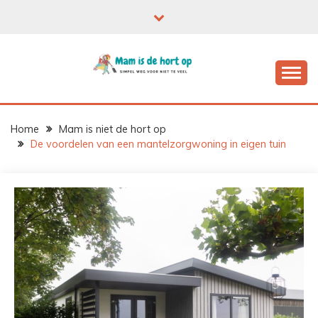
Ga
naar
de
inhoud
Home
Mam is niet de hort op
De voordelen van een mantelzorgwoning in eigen tuin